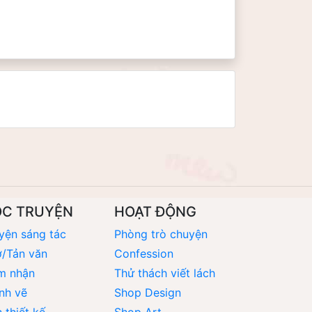
ỌC TRUYỆN
HOẠT ĐỘNG
yện sáng tác
Phòng trò chuyện
/Tản văn
Confession
m nhận
Thử thách viết lách
nh vẽ
Shop Design