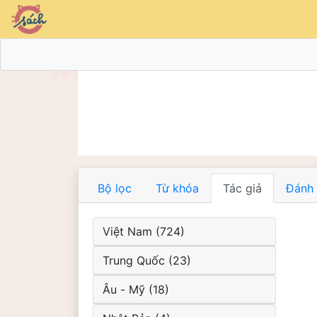
Bộ lọc
Từ khóa
Tác giả
Đánh 
Việt Nam (724)
Trung Quốc (23)
Âu - Mỹ (18)