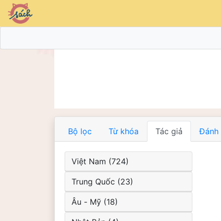
Bộ lọc
Từ khóa
Tác giả
Đánh 
Việt Nam (724)
Trung Quốc (23)
Âu - Mỹ (18)