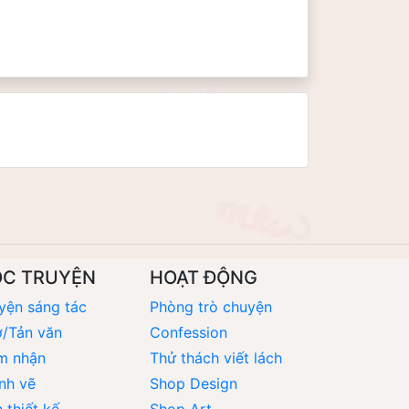
ỌC TRUYỆN
HOẠT ĐỘNG
yện sáng tác
Phòng trò chuyện
/Tản văn
Confession
m nhận
Thử thách viết lách
nh vẽ
Shop Design