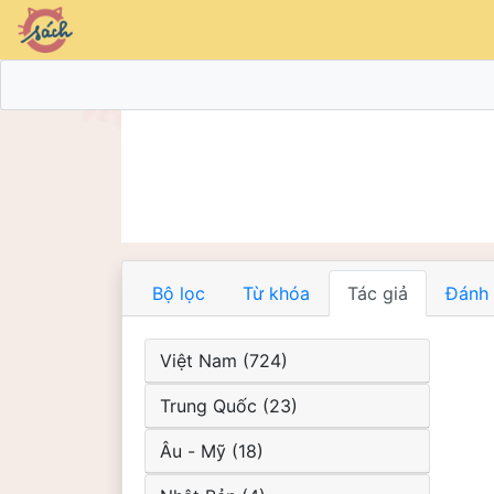
Bộ lọc
Từ khóa
Tác giả
Đánh 
Việt Nam (724)
Trung Quốc (23)
Âu - Mỹ (18)