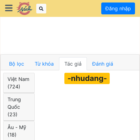
Đăng nhập
Bộ lọc
Từ khóa
Tác giả
Đánh giá
-nhudang-
Việt Nam
(724)
Trung
Quốc
(23)
Âu - Mỹ
(18)