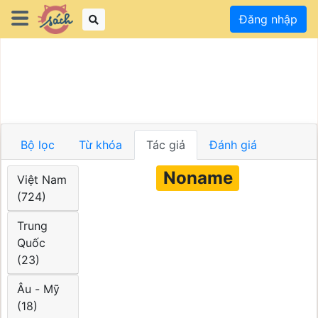
Đăng nhập
Bộ lọc
Từ khóa
Tác giả
Đánh giá
Noname
Việt Nam
(724)
Trung
Quốc
(23)
Âu - Mỹ
(18)