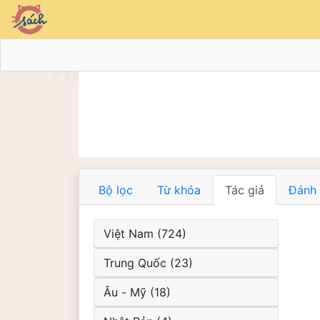
Bộ lọc
Từ khóa
Tác giả
Đánh 
Việt Nam (724)
Trung Quốc (23)
Âu - Mỹ (18)