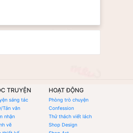
ỌC TRUYỆN
HOẠT ĐỘNG
yện sáng tác
Phòng trò chuyện
/Tản văn
Confession
m nhận
Thử thách viết lách
nh vẽ
Shop Design