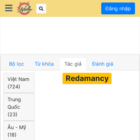
Đăng nhập
Bộ lọc
Từ khóa
Tác giả
Đánh giá
Redamancy
Việt Nam
(724)
Trung
Quốc
(23)
Âu - Mỹ
(18)