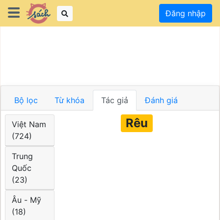
Đăng nhập
Bộ lọc
Từ khóa
Tác giả
Đánh giá
Rêu
Việt Nam
(724)
Trung
Quốc
(23)
Âu - Mỹ
(18)