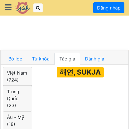
Đăng nhập
Bộ lọc
Từ khóa
Tác giả
Đánh giá
해연, SUKJA
Việt Nam
(724)
Trung
Quốc
(23)
Âu - Mỹ
(18)