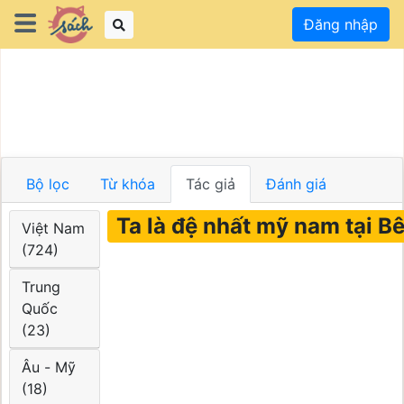
Đăng nhập
Bộ lọc
Từ khóa
Tác giả
Đánh giá
Ta là đệ nhất mỹ nam tại B
Việt Nam
(724)
Trung
Quốc
(23)
Âu - Mỹ
(18)