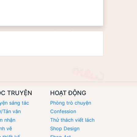
ỌC TRUYỆN
HOẠT ĐỘNG
yện sáng tác
Phòng trò chuyện
/Tản văn
Confession
m nhận
Thử thách viết lách
nh vẽ
Shop Design