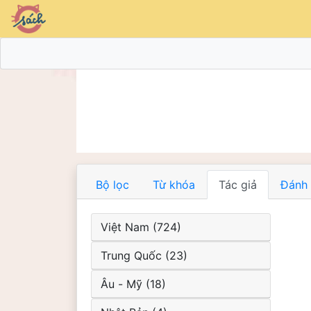
Bộ lọc
Từ khóa
Tác giả
Đánh 
Việt Nam (724)
Trung Quốc (23)
Âu - Mỹ (18)