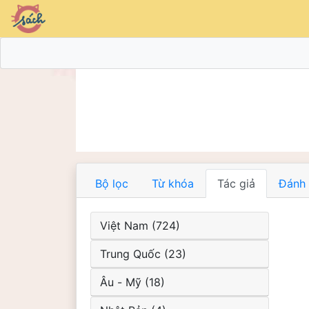
Bộ lọc
Từ khóa
Tác giả
Đánh 
Việt Nam (724)
Trung Quốc (23)
Âu - Mỹ (18)