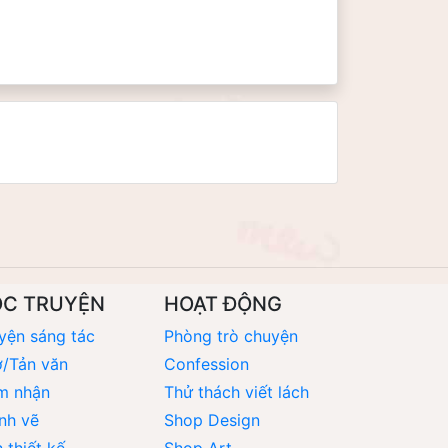
ỌC TRUYỆN
HOẠT ĐỘNG
yện sáng tác
Phòng trò chuyện
/Tản văn
Confession
m nhận
Thử thách viết lách
nh vẽ
Shop Design