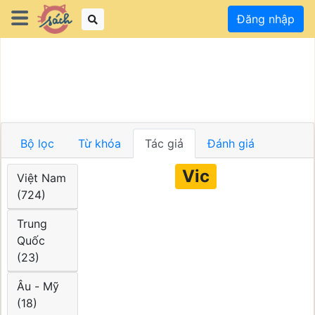
Đăng nhập
Bộ lọc
Từ khóa
Tác giả
Đánh giá
Vic
Việt Nam
(724)
Trung
Quốc
(23)
Âu - Mỹ
(18)