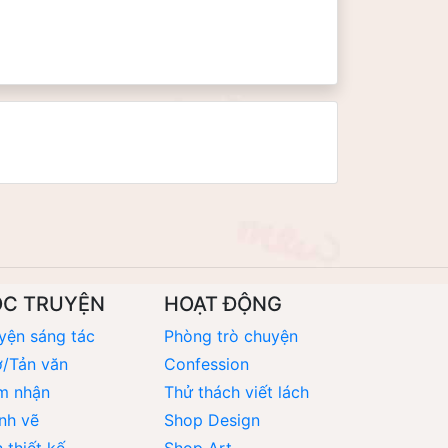
ỌC TRUYỆN
HOẠT ĐỘNG
yện sáng tác
Phòng trò chuyện
/Tản văn
Confession
m nhận
Thử thách viết lách
nh vẽ
Shop Design