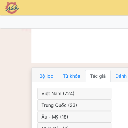
Bộ lọc
Từ khóa
Tác giả
Đánh 
Việt Nam (724)
Trung Quốc (23)
Âu - Mỹ (18)